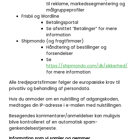
til reklame, markedssegmentering og
målgruppeprofiler
Frisbii og Wordline
Betalingsportal
Se afsnittet “Betalinger” for mere
information
Shipmondo (og fragtfirmaer)
Håndtering af bestillinger og
forsendelser
Se
https://shipmondo.com/dk/sikkerhed/
for mere information
Alle tredjepartsfirmaer følger de europæiske krav til
privatliv og behandling af persondata.
Hvis du anmoder om en nulstilling af adgangskoden,
medtages din IP-adresse i e-mailen med nulstillingen.
Besøgendes kommentarer/anmeldelser kan muligvis
blive kontrolleret af en automatisk spam-
genkendelsestjeneste.
Information som vi samler og gemmer