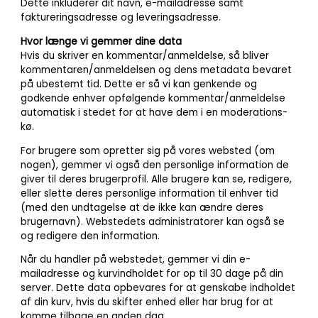
Dette inkluderer dit navn, e-mailadresse samt
faktureringsadresse og leveringsadresse.
Hvor længe vi gemmer dine data
Hvis du skriver en kommentar/anmeldelse, så bliver
kommentaren/anmeldelsen og dens metadata bevaret
på ubestemt tid. Dette er så vi kan genkende og
godkende enhver opfølgende kommentar/anmeldelse
automatisk i stedet for at have dem i en moderations-
kø.
For brugere som opretter sig på vores websted (om
nogen), gemmer vi også den personlige information de
giver til deres brugerprofil. Alle brugere kan se, redigere,
eller slette deres personlige information til enhver tid
(med den undtagelse at de ikke kan ændre deres
brugernavn). Webstedets administratorer kan også se
og redigere den information.
Når du handler på webstedet, gemmer vi din e-
mailadresse og kurvindholdet for op til 30 dage på din
server. Dette data opbevares for at genskabe indholdet
af din kurv, hvis du skifter enhed eller har brug for at
komme tilbage en anden dag.