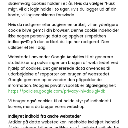
skærmvalg cookies holder i et år. Hvis du vælger ”Husk
mig”, vil dit login holde i to uger. Hvis du logger ud af din
konto, vil logincookierne forsvinde.
Hvis du redigerer eller udgiver en artikel, vil en yderligere
cookie blive gemt i din browser. Denne cookie indeholder
ikke nogen personlige data og opgiver simpelthen
indlægs-ID på den artikel, du lige har redigeret. Den
udløber efter 1 dag.
Webstedet anvender Google Analytics til at generere
statistikker og oplysninger om brugen af webstedet ved
hjælp af cookies. Det genererede data anvendes til
udarbejdelse af rapporter om brugen af webstedet.
Google gemmer og anvender den pågældende
information. Googles privatlivspolitik er tilgængelig her:
https://policies.google.com/privacy?hl=da&gl=dk
Vi bruger også cookies til at holde styr på indholdet i
kurven, mens du bruger vores webshop.
Indlejret indhold fra andre websteder
Artikler på dette websted kan indeholde indlejret indhold
(f.eks. videoer, billeder, artikler, osv.). Indlejret indhold fra