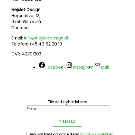
Hejslet Design
Højlundsvej 12,
9750 Østervrå
Danmark
Email:
info@hejsletdesign.dk
Telefon: +45 40 62 20 19
CVR: 42701203
Facebook
Instagram
Mail
Tilmeld nyhedsbrev
Jeg har læst og accepteret
privatlivspolitikken