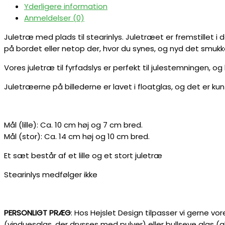
Yderligere information
Anmeldelser (0)
Juletræ med plads til stearinlys. Juletræet er fremstillet i d
på bordet eller netop der, hvor du synes, og nyd det smukke
Vores juletræ til fyrfadslys er perfekt til julestemningen
Juletræerne på billederne er lavet i floatglas, og det er k
Mål (lille): Ca. 10 cm høj og 7 cm bred.
Mål (stor): Ca. 14 cm høj og 10 cm bred.
Et sæt består af et lille og et stort juletræ
Stearinlys medfølger ikke
PERSONLIGT PRÆG
: Hos Hejslet Design tilpasser vi gerne vor
(vinduesglas, der drysses med pulver) eller bullseye glas (