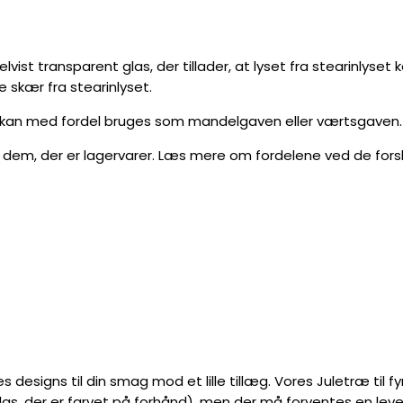
elvist transparent glas, der tillader, at lyset fra stearinlyse
 skær fra stearinlyset.
, og kan med fordel bruges som mandelgaven eller værtsgaven.
un dem, der er lagervarer. Læs mere om fordelene ved de fors
es designs til din smag mod et lille tillæg. Vores Juletræ til f
glas, der er farvet på forhånd), men der må forventes en leve