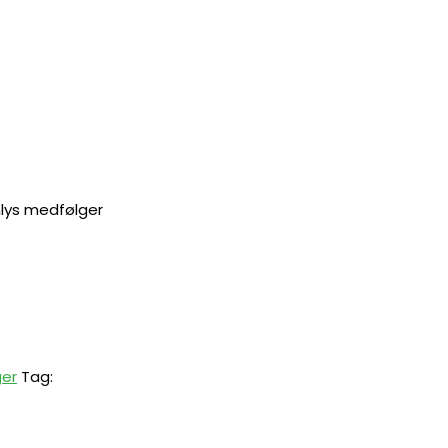
inlys medfølger
ger
Tag: