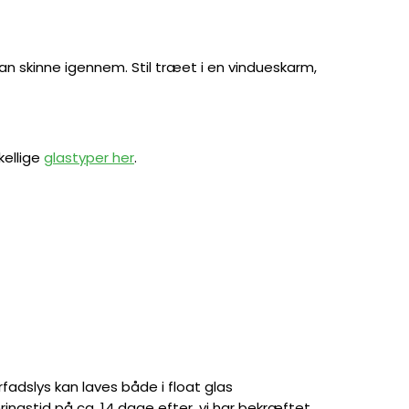
t kan skinne igennem. Stil træet i en vindueskarm,
kellige
glastyper her
.
yrfadslys kan laves både i float glas
ringstid på ca. 14 dage efter, vi har bekræftet