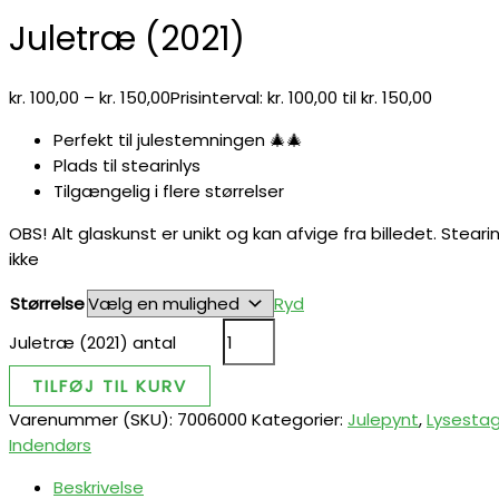
Juletræ (2021)
kr.
100,00
–
kr.
150,00
Prisinterval: kr. 100,00 til kr. 150,00
Perfekt til julestemningen 🎄🎄
Plads til stearinlys
Tilgængelig i flere størrelser
OBS! Alt glaskunst er unikt og kan afvige fra billedet. Stear
ikke
Størrelse
Ryd
Juletræ (2021) antal
TILFØJ TIL KURV
Varenummer (SKU):
7006000
Kategorier:
Julepynt
,
Lysesta
Indendørs
Beskrivelse