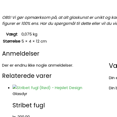
OBS! Vi gør opmærksom på, at alt glaskunst er unikt og kan d
figurer er 100% ens. Har du spørgsmål til dette eller vil du
Vægt
0,075 kg
Størrelse
5 × 4 × 12 cm
Anmeldelser
Væ
Der er endnu ikke nogle anmeldelser.
Relaterede varer
Din 
Din
Glasdyr
Stribet fugl
kr.
200,00