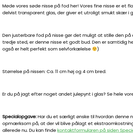
Møde vores søde nisse på fod her! Vores fine nisse er et flot
delvist transparent glas, der giver et utroligt smukt skær i 
Den justerbare fod på nisse gør det muligt at stille den på 
tredje sted, er denne nisse et godt bud. Den er samtidig h
også er helt perfekt som selvforkælelse
)
Størrelse på nissen: Ca. 11 cm høj og 4 cm bred.
Er du på jagt efter noget andet julepynt i glas? Se hele vo
Specialopgave:
Har du et særligt ønske til hvordan denne nis
opmærksom på, at der vil blive pålagt et ekstraomkostning
allerede nu. Du kan finde
kontaktformularen på siden Spec