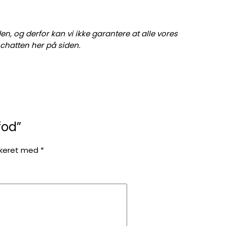
en, og derfor kan vi ikke garantere at alle vores
i chatten her på siden.
fod”
rkeret med
*