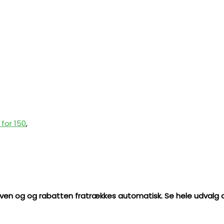
. for 150
,
il kurven og og rabatten fratrækkes automatisk. Se hele udvalg