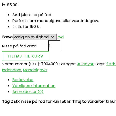
kr.
85,00
Sød julenisse på fod
Perfekt som mandelgave eller værtindegave
2 stk. for
150 kr
.
Farve
Ryd
Nisse på fod antal
TILFØJ TIL KURV
Varenummer (SKU):
7004000
Kategori:
Julepynt
Tags:
2 stk
Indendørs
,
Mandelgave
Beskrivelse
Yderligere information
Anmeldelser (0)
Tag 2 stk. nisse på fod for kun 150 kr. Tilføj to varianter t