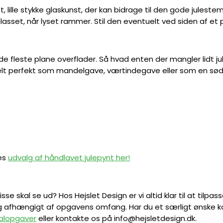
, lille stykke glaskunst, der kan bidrage til den gode juleste
glasset, når lyset rammer. Stil den eventuelt ved siden af et p
de fleste plane overflader. Så hvad enten der mangler lidt ju
elt perfekt som mandelgave, værtindegave eller som en sød g
res
udvalg af håndlavet julepynt her!
se skal se ud? Hos Hejslet Design er vi altid klar til at tilp
 afhængigt af opgavens omfang. Har du et særligt ønske kan
ialopgaver
eller kontakte os på info@hejsletdesign.dk.