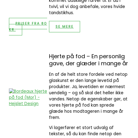
kommet adskillige farver til. Er du i
tvivl, vil vi dog anbefale, vores hvide
tandstikhus.
PRISER FRA 80
SE MERE
KR.
Hjerte på fod – En personlig
gave, der glæder i mange år
En af de helt store fordele ved netop
glaskunst er den lange levetid på
produkter. Ja, levetiden er nærmest
uendelig – og så skal det heller ikke
vandes. Netop de egenskaber gør, at
vores hjerte på fod kan sprede
glæde hos modtageren i mange år
frem.
Vi lagerfører et stort udvalg af
tekster, så du kan finde netop den