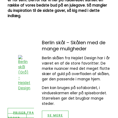
er for sent. Derfor har vi her på falderebet samlet en
række af vores bedste bud på en julegave. Så mangler
du inspiration til de sidste gaver, så kig med i dette
indlæg.
Berlin skål – Skålen med de
mange muligheder
Berlin skålen fra Hejslet Design har i år
været en af de store favoritter. De
mørke nuancer med det meget flotte
skær af guld på overfladen af skålen,
gør den passende i mange hjem.
Den kan bruges på sofabordet, i
vindueskarmen eller på spisebordet.
Størrelsen gør det brugbar mange
steder.
PRISER FRA
SE MERE