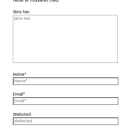
felter er markeret med
*
Skriv her..
Name*
Email*
Websted